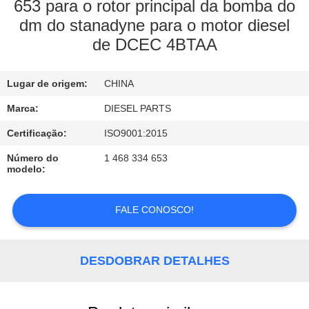
CONTROLE
653 para o rotor principal da bomba do
dm do stanadyne para o motor diesel
DA
de DCEC 4BTAA
QUALIDADE
Lugar de origem:
CHINA
CONTACTE-
Marca:
DIESEL PARTS
NOS
Certificação:
ISO9001:2015
PEÇA
Número do
1 468 334 653
modelo:
UMAS
CITAÇÕES
FALE CONOSCO!
NOTÍCIA
DESDOBRAR DETALHES