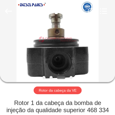
VE
fornecedor.
Copyright
©
2021
-
2025
dieselnozzles.com.
CASA
All
Rights
Reserved.
Developed
by
PRODUTOS
ECER
SOBRE
NÓS
EXCURSÃO
DA
Rotor da cabeça da VE
FÁBRICA
Rotor 1 da cabeça da bomba de
injeção da qualidade superior 468 334