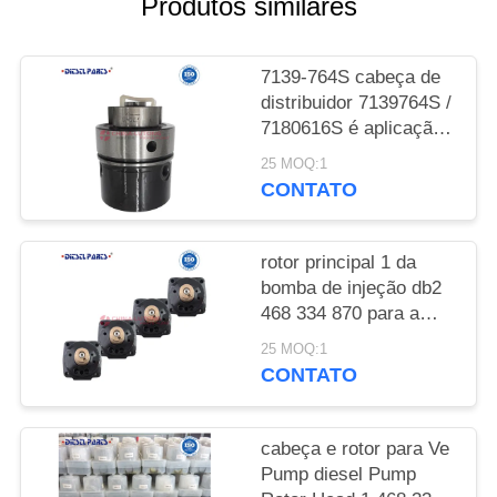
Produtos similares
7139-764S cabeça de
distribuidor 7139764S /
7180616S é aplicação
para Massey Ferguson
25 MOQ:1
Tractor Perkins 3.152
CONTATO
7139-764S DPA
cabeça rotor 3/8.5R
encaixa para Perkins
rotor principal 1 da
3.152 para Delphi
bomba de injeção db2
Lucas CAV Tractor
468 334 870 para a
Injection
hidráulico-cabeça e o
25 MOQ:1
atuador da VE do
CONTATO
bosch
cabeça e rotor para Ve
Pump diesel Pump