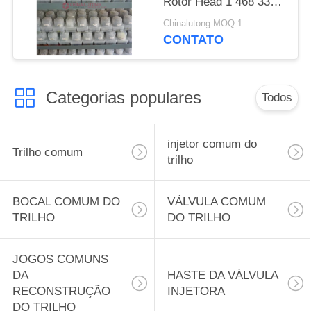
Rotor Head 1 468 333
320 para IVECO
Chinalutong MOQ:1
8131.61.210 3/10R
CONTATO
Cabeça e rotores
Categorias populares
Todos
injetor comum do
Trilho comum
trilho
BOCAL COMUM DO
VÁLVULA COMUM
TRILHO
DO TRILHO
JOGOS COMUNS
DA
HASTE DA VÁLVULA
RECONSTRUÇÃO
INJETORA
DO TRILHO