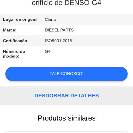
CONTROLE
orifício de DENSO G4
DA
Lugar de origem:
China
QUALIDADE
Marca:
DIESEL PARTS
CONTACTE-
Certificação:
ISO9001:2015
NOS
Número do
G4
modelo:
NOTÍCIA
FALE CONOSCO!
PEÇA
DESDOBRAR DETALHES
UMAS
CITAÇÕES
Produtos similares
MAPA