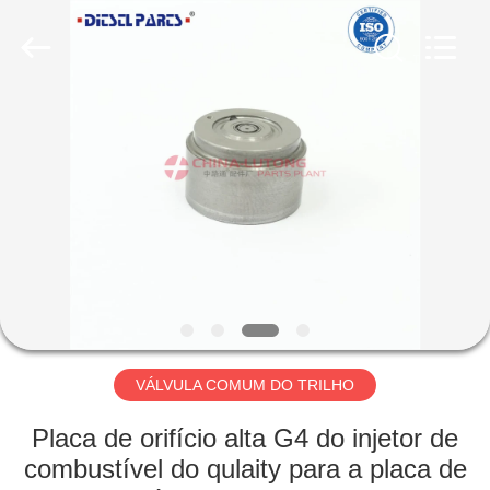
MACHINERY
WORKS
CO.,LTD.
All
Rights
Reserved.
Developed
by
CASA
ECER
PRODUTOS
SOBRE
NÓS
EXCURSÃO
DA
VÁLVULA COMUM DO TRILHO
FÁBRICA
Placa de orifício alta G4 do injetor de
combustível do qulaity para a placa de