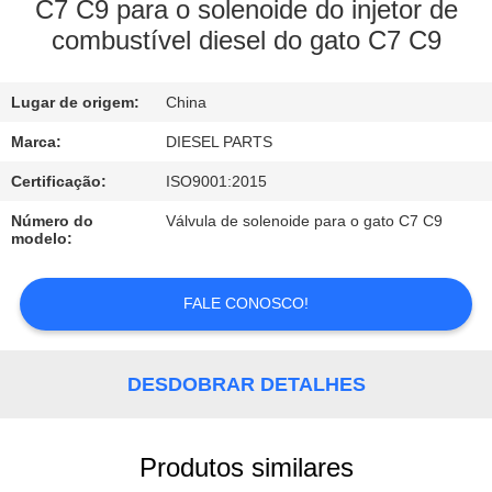
CONTROLE
C7 C9 para o solenoide do injetor de
combustível diesel do gato C7 C9
DA
QUALIDADE
Lugar de origem:
China
CONTACTE-
Marca:
DIESEL PARTS
NOS
Certificação:
ISO9001:2015
Número do
Válvula de solenoide para o gato C7 C9
modelo:
PEÇA
UMAS
FALE CONOSCO!
CITAÇÕES
DESDOBRAR DETALHES
NOTÍCIA
Produtos similares