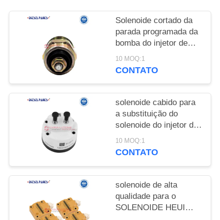
Solenoide cortado da
parada programada da
bomba do injetor de
combustível diesel da
10 MOQ:1
válvula de solenoide
CONTATO
12V-9900015 da bomba
de injeção
solenoide cabido para
a substituição do
solenoide do injetor do
gato c13 para o
10 MOQ:1
solenoide C13 do
CONTATO
injetor de Caterpillar
solenoide de alta
qualidade para o
SOLENOIDE HEUI
128-6601 do INJETOR