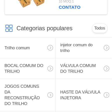
10 MOQ:1
do CAT 3126B para o
CONTATO
solenoide dos injetores
da lagarta 3126b
Categorias populares
Todos
injetor comum do
Trilho comum
trilho
BOCAL COMUM DO
VÁLVULA COMUM
TRILHO
DO TRILHO
JOGOS COMUNS
DA
HASTE DA VÁLVULA
RECONSTRUÇÃO
INJETORA
DO TRILHO