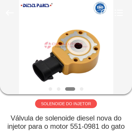
Copyright
©
2021
-
2025
dieselnozzles.com.
All
Rights
CASA
Reserved.
Developed
by
ECER
PRODUTOS
SOBRE
NÓS
EXCURSÃO
DA
SOLENOIDE DO INJETOR
FÁBRICA
Válvula de solenoide diesel nova do
injetor para o motor 551-0981 do gato