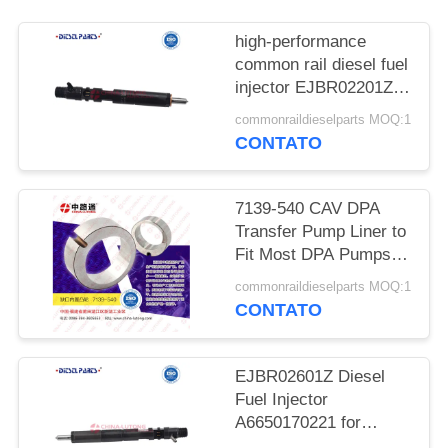
DO
SITE
high-performance
common rail diesel fuel
injector EJBR02201Z
PRIVACY
INJECTOR FOR FORD
commonraildieselparts MOQ:1
POLICY
FOCUS TRANSIT
CONTATO
CONNECT 1.8TDCI
EJBR01601Z
EJBR02201Z
7139-540 CAV DPA
Transfer Pump Liner to
Fit Most DPA Pumps
reliable Diesel Fuel
commonraildieselparts MOQ:1
Transfer Pump Liner
CONTATO
7139-223, 7139-540,
7185-469, 7139-541 for
DPA Pump and Delph1
EJBR02601Z Diesel
Blades and Spring Kits
Fuel Injector
7135-10
A6650170221 for
Ssangyong Kyron