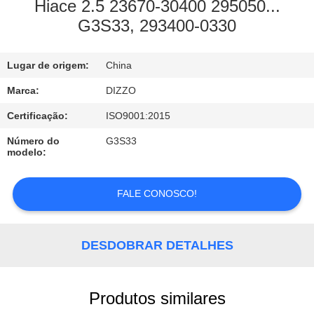
CONTROLE
Hiace 2.5 23670-30400 295050...
G3S33, 293400-0330
DA
QUALIDADE
Lugar de origem:
China
CONTACTE-
Marca:
DIZZO
NOS
Certificação:
ISO9001:2015
Número do
G3S33
modelo:
NOTÍCIA
FALE CONOSCO!
PEÇA
UMAS
DESDOBRAR DETALHES
CITAÇÕES
MAPA
Produtos similares