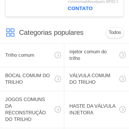
commonraildieselparts MOQ:1
Rexton 2.7 XDI.
CONTATO
EJBR02601Z Diesel
Fuel Injector
A6650170221
Categorias populares
Todos
injetor comum do
Trilho comum
trilho
BOCAL COMUM DO
VÁLVULA COMUM
TRILHO
DO TRILHO
JOGOS COMUNS
DA
HASTE DA VÁLVULA
RECONSTRUÇÃO
INJETORA
DO TRILHO