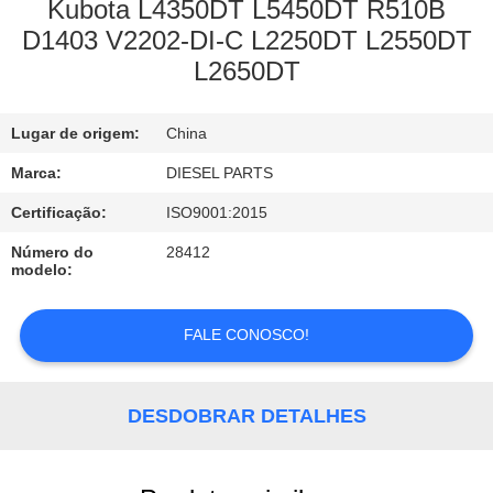
CONTROLE
Kubota L4350DT L5450DT R510B
D1403 V2202-DI-C L2250DT L2550DT
DA
L2650DT
QUALIDADE
Lugar de origem:
China
CONTACTE-
Marca:
DIESEL PARTS
NOS
Certificação:
ISO9001:2015
NOTÍCIA
Número do
28412
modelo:
PEÇA
FALE CONOSCO!
UMAS
CITAÇÕES
DESDOBRAR DETALHES
MAPA