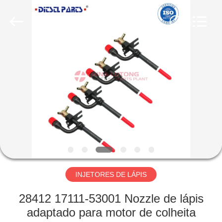
WORKS
CO.,LTD.
All
Rights
Reserved.
Developed
by
ECER
CASA
PRODUTOS
SOBRE
NÓS
EXCURSÃO
DA
INJETORES DE LÁPIS
FÁBRICA
28412 17111-53001 Nozzle de lápis
adaptado para motor de colheita