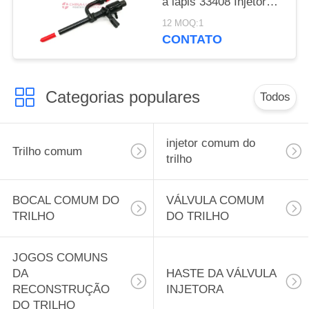
a lápis 33408 Injetor
Assy para Ford Transit
12 MOQ:1
Stanadyne 2.5 DI 100K
CONTATO
Venda de fábrica
Categorias populares
Todos
injetor comum do
Trilho comum
trilho
BOCAL COMUM DO
VÁLVULA COMUM
TRILHO
DO TRILHO
JOGOS COMUNS
DA
HASTE DA VÁLVULA
RECONSTRUÇÃO
INJETORA
DO TRILHO