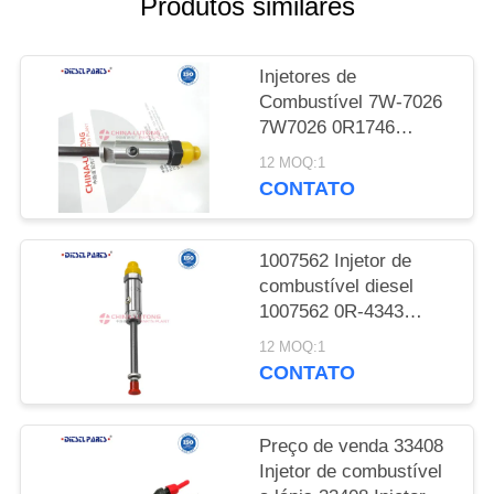
Produtos similares
DO
SITE
Injetores de
Combustível 7W-7026
PRIVACY
7W7026 0R1746
POLICY
0R3423 Compatíveis
12 MOQ:1
com Motor Diesel
CONTATO
Caterpillar 3406B
3406C 3412 3412C
Trator D9 GC D9R
1007562 Injetor de
combustível diesel
1007562 0R-4343
Partes do motor 100-
12 MOQ:1
7562 Para a Caterpillar
CONTATO
CAT 3406 D8R 824G
980G 583R 825G 826G
Preço de venda 33408
Injetor de combustível