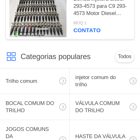
293-4573 para C9 293-
4573 Motor Diesel
Common Rail Injetor de
MOQ:1
combustível diesel
CONTATO
387-9434 266-4446
387-9438 10R7222
Categorias populares
Todos
injetor comum do
Trilho comum
trilho
BOCAL COMUM DO
VÁLVULA COMUM
TRILHO
DO TRILHO
JOGOS COMUNS
DA
HASTE DA VÁLVULA