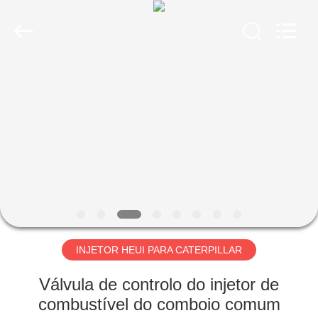
MACHINERY
WORKS
CO.,LTD.
All
Rights
Reserved.
Developed
by
CASA
ECER
PRODUTOS
SOBRE
NÓS
EXCURSÃO
DA
INJETOR HEUI PARA CATERPILLAR
FÁBRICA
Válvula de controlo do injetor de
combustível do comboio comum