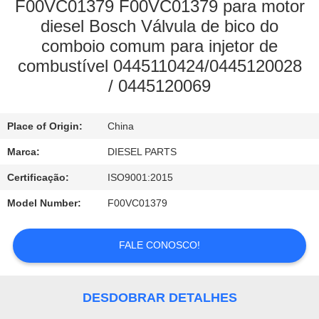
CONTROLE
F00VC01379 F00VC01379 para motor
diesel Bosch Válvula de bico do
DA
comboio comum para injetor de
QUALIDADE
combustível 0445110424/0445120028
/ 0445120069
CONTACTE-
NOS
Place of Origin:
China
Marca:
DIESEL PARTS
NOTÍCIA
Certificação:
ISO9001:2015
Model Number:
F00VC01379
PEÇA
UMAS
FALE CONOSCO!
CITAÇÕES
DESDOBRAR DETALHES
MAPA