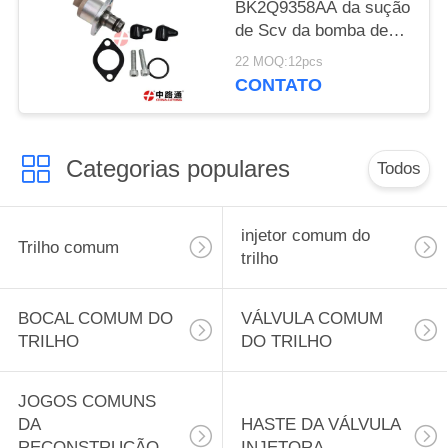
1KD-FTV
BK2Q9358AA da sução
de Scv da bomba de
combustível coube
22 MOQ:12pcs
para Ford Transit
CONTATO
/Ranger 2,2 TDCI
BK2Q-9B395-AD
Categorias populares
Todos
injetor comum do
Trilho comum
trilho
BOCAL COMUM DO
VÁLVULA COMUM
TRILHO
DO TRILHO
JOGOS COMUNS
DA
HASTE DA VÁLVULA
RECONSTRUÇÃO
INJETORA