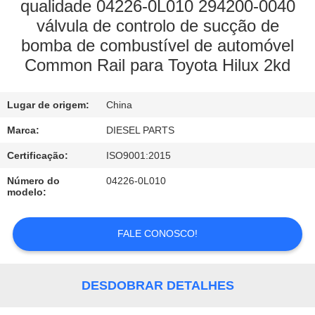
CONTROLE
qualidade 04226-0L010 294200-0040
válvula de controlo de sucção de
DA
bomba de combustível de automóvel
QUALIDADE
Common Rail para Toyota Hilux 2kd
CONTACTE-
Lugar de origem:
China
NOS
Marca:
DIESEL PARTS
Certificação:
ISO9001:2015
NOTÍCIA
Número do
04226-0L010
modelo:
PEÇA
UMAS
FALE CONOSCO!
CITAÇÕES
DESDOBRAR DETALHES
MAPA