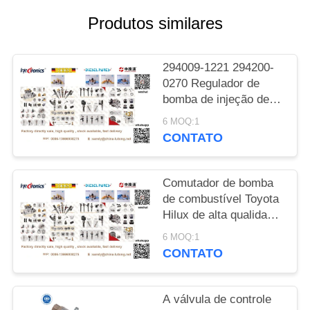
DO
Produtos similares
SITE
294009-1221 294200-
PRIVACY
0270 Regulador de
POLICY
bomba de injeção de
combustível diesel
6 MOQ:1
Controle de sucção
CONTATO
válvula SCV
Compatível com a
bomba Denso HP3
Comutador de bomba
Hino Isu-zu Xichai
de combustível Toyota
Shangchai
Hilux de alta qualidade
(04226-0L020) para
6 MOQ:1
motores KUN26 D-4D
CONTATO
04226-0L020 Kit de
válvula de controle de
sucção para Toyota
A válvula de controle