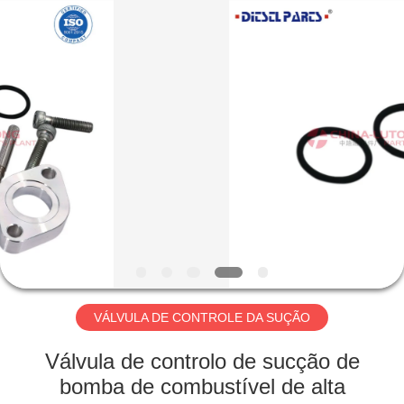
MACHINERY
WORKS
CO.,LTD.
All
Rights
Reserved.
Developed
by
CASA
ECER
PRODUTOS
SOBRE
NÓS
EXCURSÃO
DA
VÁLVULA DE CONTROLE DA SUÇÃO
FÁBRICA
Válvula de controlo de sucção de
bomba de combustível de alta