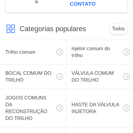
362 Unidade de
CONTATO
Controle do Motor
F00vc01362 Válvula do
Injetor de Combustível
Categorias populares
F00V C01 362 para
Todos
0445110302
0445110303
injetor comum do
Trilho comum
trilho
BOCAL COMUM DO
VÁLVULA COMUM
TRILHO
DO TRILHO
JOGOS COMUNS
DA
HASTE DA VÁLVULA
RECONSTRUÇÃO
INJETORA
DO TRILHO