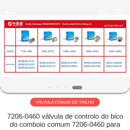
MACHINERY
WORKS
CO.,LTD.
All
Rights
Reserved.
Developed
by
CASA
ECER
PRODUTOS
SOBRE
NÓS
EXCURSÃO
DA
VÁLVULA COMUM DO TRILHO
FÁBRICA
7206-0460 válvula de controlo do bico
do comboio comum 7206-0460 para