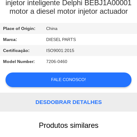
CONTROLE
injetor inteligente Delphi BEBJ1A00001
motor a diesel motor injetor actuador
DA
QUALIDADE
Place of Origin:
China
CONTACTE-
Marca:
DIESEL PARTS
NOS
Certificação:
ISO9001:2015
Model Number:
7206-0460
NOTÍCIA
FALE CONOSCO!
PEÇA
UMAS
DESDOBRAR DETALHES
CITAÇÕES
Produtos similares
MAPA