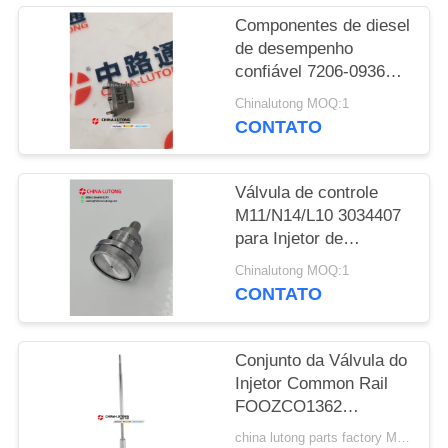
DO
Componentes de diesel
SITE
de desempenho
confiável 7206-0936
válvula de alta
PRIVACY
Chinalutong MOQ:1
qualidade para Daf
CONTATO
POLICY
Euro Control Valve 34#
7206-0936 para injetor
1972591 2005596
Válvula de controle
1972590
M11/N14/L10 3034407
para Injetor de
Combustível ISM
Chinalutong MOQ:1
oferece desempenho
CONTATO
durável e de alta
qualidade para
sistemas de exaustão
Conjunto da Válvula do
automotivos
Injetor Common Rail
FOOZCO1362
F00VC01362 00V C01
china lutong parts factory MOQ:1